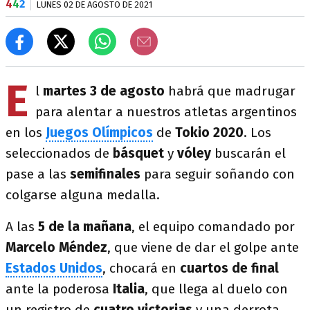
4
4
2
LUNES 02 DE AGOSTO DE 2021
E
l
martes 3 de agosto
habrá que madrugar
para alentar a nuestros atletas argentinos
en los
Juegos Olímpicos
de
Tokio 2020
. Los
seleccionados de
básquet
y
vóley
buscarán el
pase a las
semifinales
para seguir soñando con
colgarse alguna medalla.
A las
5 de la mañana
, el equipo comandado por
Marcelo Méndez
, que viene de dar el golpe ante
Estados Unidos
, chocará en
cuartos de final
ante la poderosa
Italia
, que llega al duelo con
un registro de
cuatro victorias
y una derrota.