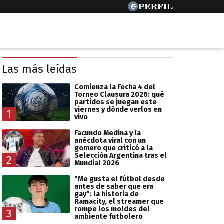
Las más leídas
Comienza la Fecha 4 del
Torneo Clausura 2026: qué
partidos se juegan este
viernes y dónde verlos en
1
vivo
Facundo Medina y la
anécdota viral con un
gomero que criticó a la
Selección Argentina tras el
2
Mundial 2026
"Me gusta el fútbol desde
antes de saber que era
gay": la historia de
Ramacity, el streamer que
rompe los moldes del
3
ambiente futbolero