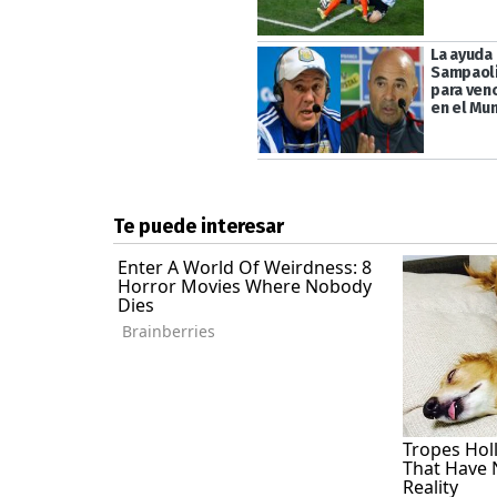
La ayuda 
Sampaoli
para ven
en el Mu