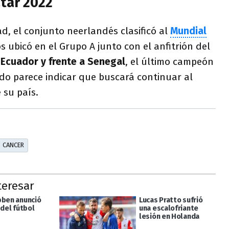
atar 2022
, el conjunto neerlandés clasificó al
Mundial
os ubicó en el Grupo A junto con el anfitrión del
 Ecuador y frente a Senegal
, el último campeón
odo parece indicar que buscará continuar al
 su país.
CANCER
teresar
bben anunció
Lucas Pratto sufrió
 del fútbol
una escalofriante
lesión en Holanda