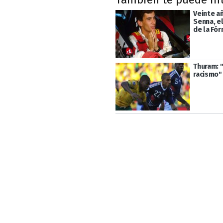
Veinte añ
Senna, e
de la Fór
Thuram: 
racismo"