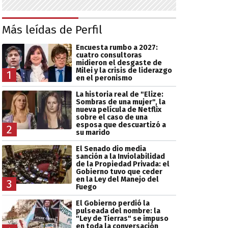
Más leídas de Perfil
Encuesta rumbo a 2027:
cuatro consultoras
midieron el desgaste de
Milei y la crisis de liderazgo
1
en el peronismo
La historia real de "Elize:
Sombras de una mujer", la
nueva película de Netflix
sobre el caso de una
esposa que descuartizó a
2
su marido
El Senado dio media
sanción a la Inviolabilidad
de la Propiedad Privada: el
Gobierno tuvo que ceder
en la Ley del Manejo del
3
Fuego
El Gobierno perdió la
pulseada del nombre: la
"Ley de Tierras" se impuso
en toda la conversación