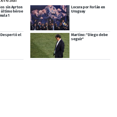
os sin Ayrton
Locura por Forlán en
l último héroe
Uruguay
mula 1
"Despertó el
Martino: "Diego debe
seguir"