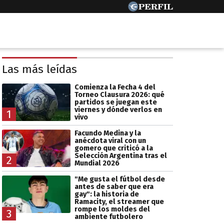
Las más leídas
Comienza la Fecha 4 del
Torneo Clausura 2026: qué
partidos se juegan este
viernes y dónde verlos en
1
vivo
Facundo Medina y la
anécdota viral con un
gomero que criticó a la
Selección Argentina tras el
2
Mundial 2026
"Me gusta el fútbol desde
antes de saber que era
gay": la historia de
Ramacity, el streamer que
rompe los moldes del
3
ambiente futbolero