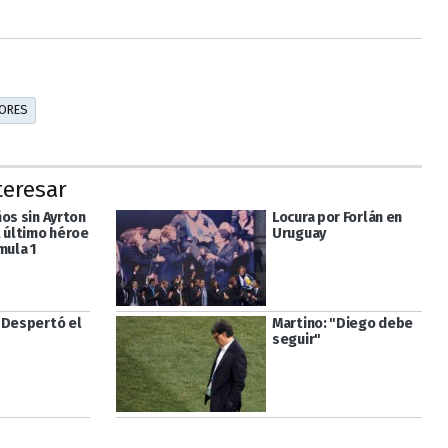
ORES
teresar
os sin Ayrton
Locura por Forlán en
l último héroe
Uruguay
mula 1
"Despertó el
Martino: "Diego debe
seguir"