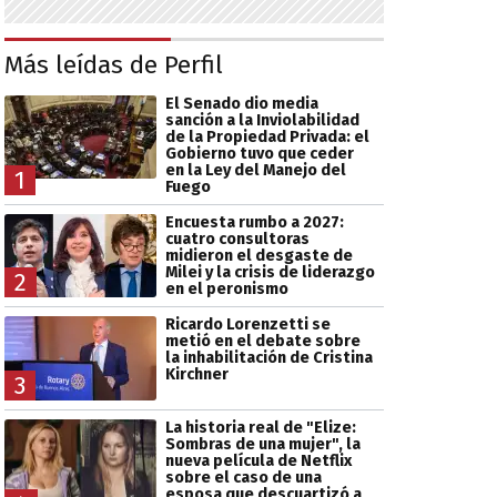
Más leídas de Perfil
El Senado dio media
sanción a la Inviolabilidad
de la Propiedad Privada: el
Gobierno tuvo que ceder
en la Ley del Manejo del
1
Fuego
Encuesta rumbo a 2027:
cuatro consultoras
midieron el desgaste de
Milei y la crisis de liderazgo
2
en el peronismo
Ricardo Lorenzetti se
metió en el debate sobre
la inhabilitación de Cristina
Kirchner
3
La historia real de "Elize:
Sombras de una mujer", la
nueva película de Netflix
sobre el caso de una
esposa que descuartizó a