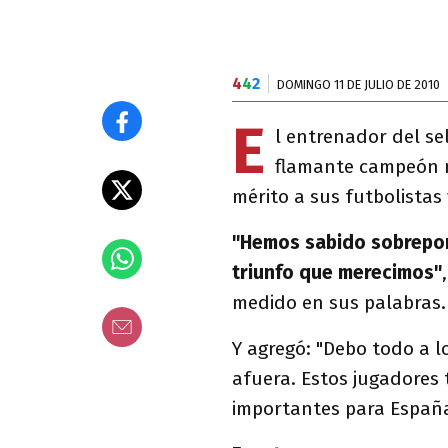
4
4
2
DOMINGO 11 DE JULIO DE 2010
E
l entrenador del s
flamante campeón m
mérito a sus futbolistas
"Hemos sabido sobrepon
triunfo que merecimos"
medido en sus palabras.
Y agregó: "Debo todo a l
afuera. Estos jugadores 
importantes para España