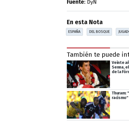
Fuente
: DyN
En esta Nota
ESPAÑA
DEL BOSQUE
JUGAD
También te puede in
Veinte añ
Senna, e
de la Fór
Thuram: 
racismo"