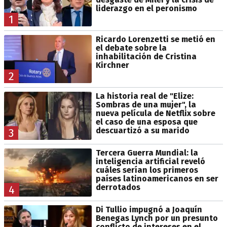
liderazgo en el peronismo
1
Ricardo Lorenzetti se metió en
el debate sobre la
inhabilitación de Cristina
Kirchner
2
La historia real de "Elize:
Sombras de una mujer", la
nueva película de Netflix sobre
el caso de una esposa que
descuartizó a su marido
3
Tercera Guerra Mundial: la
inteligencia artificial reveló
cuáles serían los primeros
países latinoamericanos en ser
derrotados
4
Di Tullio impugnó a Joaquín
Benegas Lynch por un presunto
conflicto de intereses en el