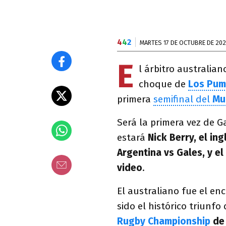
4
4
2
MARTES 17 DE OCTUBRE DE 20
E
l árbitro australia
choque de
Los Pum
primera
semifinal del
Mu
Será la primera vez de G
estará
Nick Berry, el in
Argentina vs Gales, y e
video
.
El australiano fue el en
sido el histórico triunfo
Rugby Championship
de 