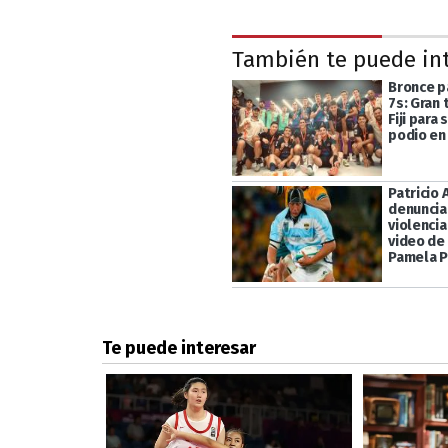
También te puede in
Bronce p
7s: Gran 
Fiji para 
podio en
Patricio 
denuncia
violencia
video de 
Pamela 