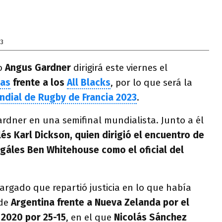
23
no
Angus Gardner
dirigirá este viernes el
as
frente a los
All Blacks
, por lo que será la
ndial de Rugby de Francia 2023
.
ardner en una semifinal mundialista. Junto a él
glés Karl Dickson, quien dirigió el encuentro de
l gáles Ben Whitehouse como el oficial del
cargado que repartió justicia en lo que había
 de
Argentina frente a Nueva Zelanda por el
2020 por 25-15
, en el que
Nicolás Sánchez