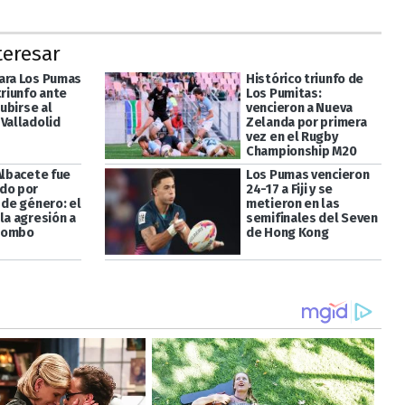
teresar
ara Los Pumas
Histórico triunfo de
triunfo ante
Los Pumitas:
subirse al
vencieron a Nueva
 Valladolid
Zelanda por primera
vez en el Rugby
Championship M20
Albacete fue
Los Pumas vencieron
do por
24-17 a Fiji y se
 de género: el
metieron en las
la agresión a
semifinales del Seven
Pombo
de Hong Kong