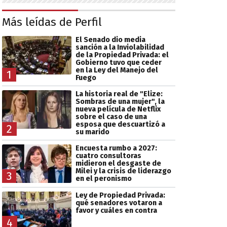
Más leídas de Perfil
El Senado dio media
sanción a la Inviolabilidad
de la Propiedad Privada: el
Gobierno tuvo que ceder
en la Ley del Manejo del
1
Fuego
La historia real de "Elize:
Sombras de una mujer", la
nueva película de Netflix
sobre el caso de una
esposa que descuartizó a
2
su marido
Encuesta rumbo a 2027:
cuatro consultoras
midieron el desgaste de
Milei y la crisis de liderazgo
3
en el peronismo
Ley de Propiedad Privada:
qué senadores votaron a
favor y cuáles en contra
4