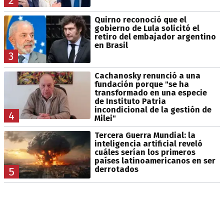
2
Quirno reconoció que el
gobierno de Lula solicitó el
retiro del embajador argentino
en Brasil
3
Cachanosky renunció a una
fundación porque "se ha
transformado en una especie
de Instituto Patria
incondicional de la gestión de
4
Milei"
Tercera Guerra Mundial: la
inteligencia artificial reveló
cuáles serían los primeros
países latinoamericanos en ser
derrotados
5