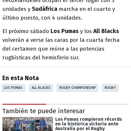
neozelandeses ocupan el tercer lugar con 5
unidades y
Sudáfrica
marcha en el cuarto y
último puesto, con 4 unidades.
El próximo sábado
Los Pumas
y los
All Blacks
volverán a verse las caras por la cuarta fecha
del certamen que reúne a las potencias
rugbísticas del hemisferio sur.
En esta Nota
LOS PUMAS
ALL BLACKS
RUGBY CHAMPIONSHIP
RUGBY
También te puede interesar
Los Pumas rompieron récords
en la histórica victoria ante
Australia por el Rugby