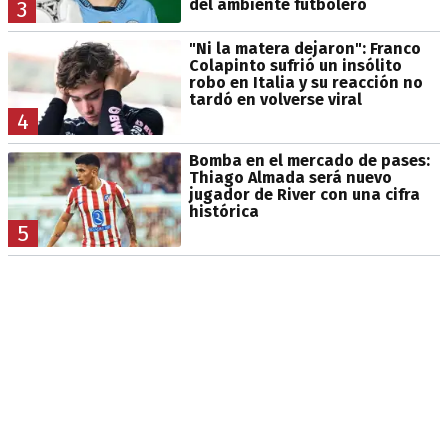
del ambiente futbolero
3
"Ni la matera dejaron": Franco
Colapinto sufrió un insólito
robo en Italia y su reacción no
tardó en volverse viral
4
Bomba en el mercado de pases:
Thiago Almada será nuevo
jugador de River con una cifra
histórica
5