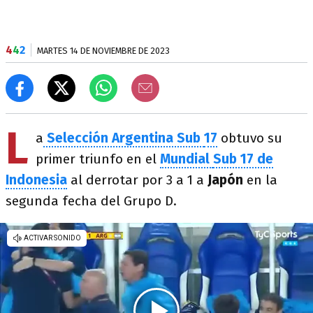
4
4
2
MARTES 14 DE NOVIEMBRE DE 2023
L
a
Selección Argentina
Sub
17
obtuvo su
primer triunfo en el
Mundial
Sub 17 de
Indonesia
al derrotar por 3 a 1 a
Japón
en la
segunda fecha del Grupo D.