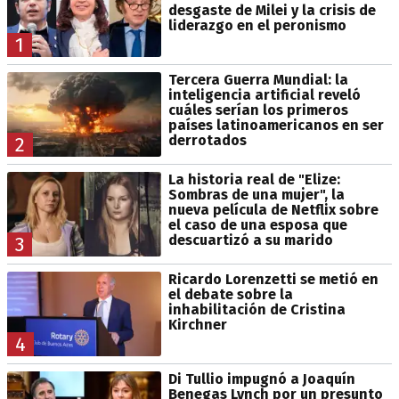
desgaste de Milei y la crisis de
liderazgo en el peronismo
1
Tercera Guerra Mundial: la
inteligencia artificial reveló
cuáles serían los primeros
países latinoamericanos en ser
derrotados
2
La historia real de "Elize:
Sombras de una mujer", la
nueva película de Netflix sobre
el caso de una esposa que
descuartizó a su marido
3
Ricardo Lorenzetti se metió en
el debate sobre la
inhabilitación de Cristina
Kirchner
4
Di Tullio impugnó a Joaquín
Benegas Lynch por un presunto