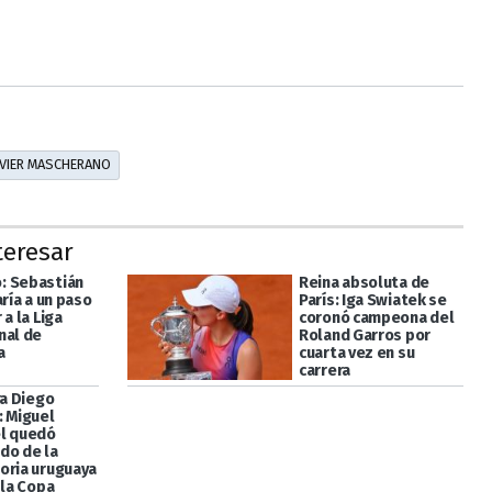
AVIER MASCHERANO
teresar
: Sebastián
Reina absoluta de
aría a un paso
París: Iga Swiatek se
 a la Liga
coronó campeona del
nal de
Roland Garros por
a
cuarta vez en su
carrera
ra Diego
: Miguel
l quedó
do de la
oria uruguaya
 la Copa