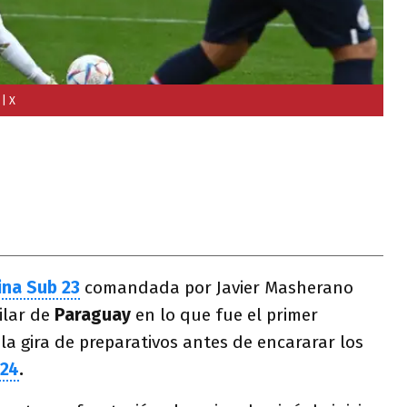
| X
ina Sub 23
comandada por Javier Masherano
ilar de
Paraguay
en lo que fue el primer
la gira de preparativos antes de encararar los
024
.