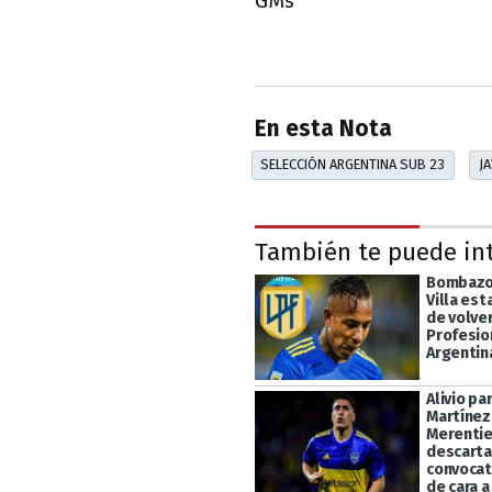
GMs
En esta Nota
SELECCIÓN ARGENTINA SUB 23
J
También te puede in
Bombazo
Villa est
de volver
Profesio
Argentin
Alivio pa
Martínez
Merentie
descarta
convocat
de cara a