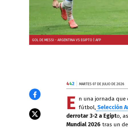
GOL DE MESSI - ARGENTINA VS EGIPTO
| AFP
4
4
2
MARTES 07 DE JULIO DE 2026
E
n una jornada que q
fútbol,
Selección A
derrotar 3-2 a Egipt
o, a
Mundial 2026
tras un de