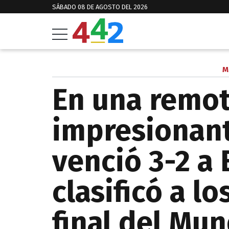
SÁBADO 08 DE AGOSTO DEL 2026
M
En una remo
impresionant
venció 3-2 a 
clasificó a l
final del Mun