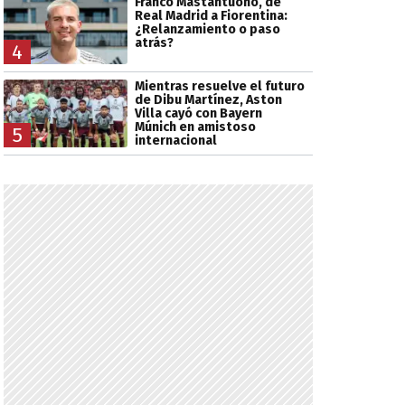
Franco Mastantuono, de
Real Madrid a Fiorentina:
¿Relanzamiento o paso
atrás?
4
Mientras resuelve el futuro
de Dibu Martínez, Aston
Villa cayó con Bayern
Múnich en amistoso
5
internacional