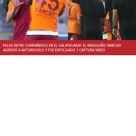
PELEA ENTRE COMPAÑEROS EN EL GALATASARAY. EL BRASILEÑO MARCAO
AGREDIÓ A AKTURKOGLU Y FUE EXPULSADO.
| CAPTURA VIDEO