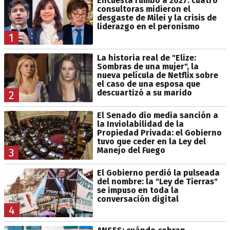
Encuesta rumbo a 2027: cuatro
consultoras midieron el
desgaste de Milei y la crisis de
liderazgo en el peronismo
1
La historia real de "Elize:
Sombras de una mujer", la
nueva película de Netflix sobre
el caso de una esposa que
descuartizó a su marido
2
El Senado dio media sanción a
la Inviolabilidad de la
Propiedad Privada: el Gobierno
tuvo que ceder en la Ley del
Manejo del Fuego
3
El Gobierno perdió la pulseada
del nombre: la "Ley de Tierras"
se impuso en toda la
conversación digital
4