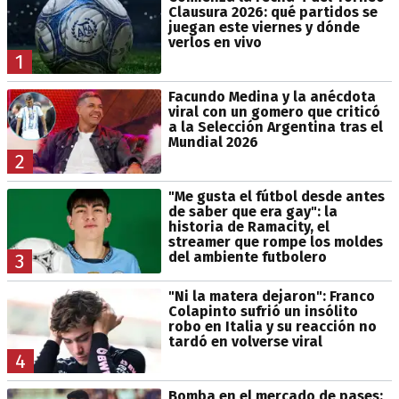
Clausura 2026: qué partidos se
juegan este viernes y dónde
verlos en vivo
1
Facundo Medina y la anécdota
viral con un gomero que criticó
a la Selección Argentina tras el
Mundial 2026
2
"Me gusta el fútbol desde antes
de saber que era gay": la
historia de Ramacity, el
streamer que rompe los moldes
del ambiente futbolero
3
"Ni la matera dejaron": Franco
Colapinto sufrió un insólito
robo en Italia y su reacción no
tardó en volverse viral
4
Bomba en el mercado de pases: