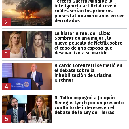
Tercera Guerra Mundial: la
inteligencia artificial reveló
cuáles serían los primeros
países latinoamericanos en ser
derrotados
2
La historia real de "Elize:
Sombras de una mujer", la
nueva película de Netflix sobre
el caso de una esposa que
descuartizó a su marido
3
Ricardo Lorenzetti se metió en
el debate sobre la
inhabilitación de Cristina
Kirchner
4
Di Tullio impugnó a Joaquín
Benegas Lynch por un presunto
conflicto de intereses en el
debate de la Ley de Tierras
5