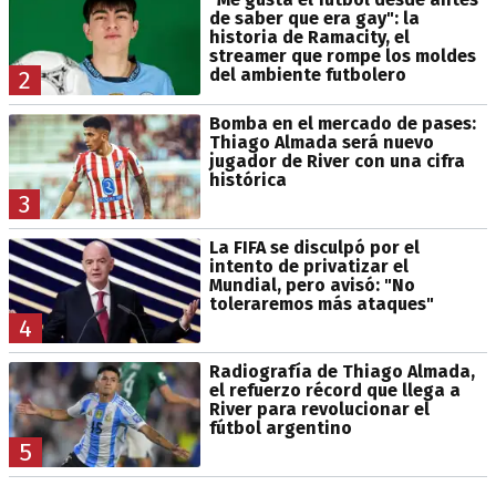
de saber que era gay": la
historia de Ramacity, el
streamer que rompe los moldes
del ambiente futbolero
2
Bomba en el mercado de pases:
Thiago Almada será nuevo
jugador de River con una cifra
histórica
3
La FIFA se disculpó por el
intento de privatizar el
Mundial, pero avisó: "No
toleraremos más ataques"
4
Radiografía de Thiago Almada,
el refuerzo récord que llega a
River para revolucionar el
fútbol argentino
5