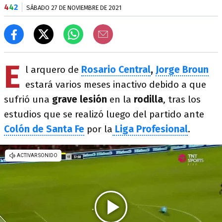
4
4
2
SÁBADO 27 DE NOVIEMBRE DE 2021
E
l arquero de
Rosario Central
,
Jorge Broun
estará varios meses inactivo debido a que
sufrió una
grave lesión
en la
rodilla
, tras los
estudios que se realizó luego del partido ante
Colón de Santa Fe
por la
Liga Profesional
.