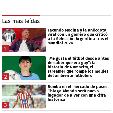
Las más leídas
Facundo Medina y la anécdota
viral con un gomero que criticó
a la Selección Argentina tras el
Mundial 2026
1
"Me gusta el fútbol desde antes
de saber que era gay": la
historia de Ramacity, el
streamer que rompe los moldes
del ambiente futbolero
2
Bomba en el mercado de pases:
Thiago Almada será nuevo
jugador de River con una cifra
histórica
3