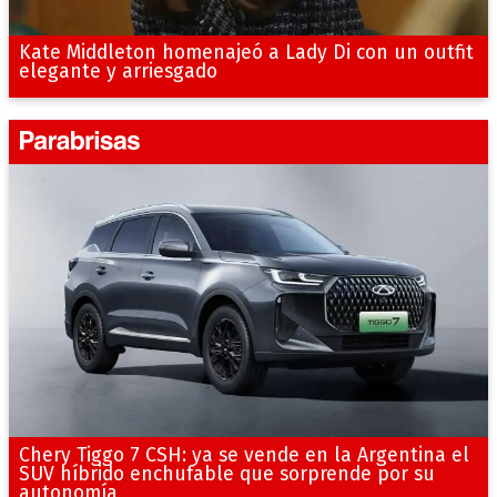
Kate Middleton homenajeó a Lady Di con un outfit
elegante y arriesgado
Chery Tiggo 7 CSH: ya se vende en la Argentina el
SUV híbrido enchufable que sorprende por su
autonomía