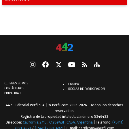
QUIENES SOMOS
EQUIPO
CONTÁCTENOS
REGLAS DE PARTICIPACIÓN
PRIVACIDAD
442 - Editorial Perfil S.A.
| © Perfil.com 2006-2026 - Todos los derechos
reservados.
Registro de la propiedad intelectual número 5346433
Dirección:
California 2715
,
C1289ABI
,
CABA, Argentina
| Teléfono:
(+5411)
7091-4921
/
(+5411) 7091-4921
| E-mail:
perfilcom@perfil.com