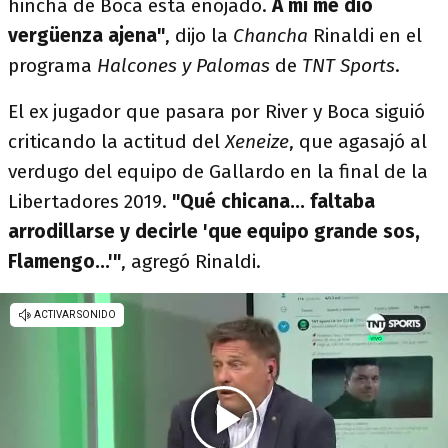
hincha de Boca está enojado.
A mí me dio
vergüenza ajena"
, dijo la
Chancha
Rinaldi en el
programa
Halcones y Palomas
de
TNT Sports
.
El ex jugador que pasara por River y Boca siguió
criticando la actitud del
Xeneize
, que agasajó al
verdugo del equipo de Gallardo en la final de la
Libertadores 2019.
"Qué chicana... faltaba
arrodillarse y decirle 'que equipo grande sos,
Flamengo...'"
, agregó Rinaldi.