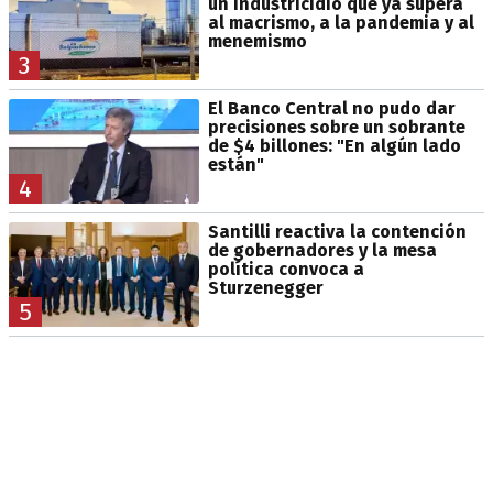
un industricidio que ya supera
al macrismo, a la pandemia y al
menemismo
3
El Banco Central no pudo dar
precisiones sobre un sobrante
de $4 billones: "En algún lado
están"
4
Santilli reactiva la contención
de gobernadores y la mesa
política convoca a
Sturzenegger
5