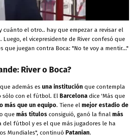
y cuánto el otro.. hay que empezar a revisar el
n
. Luego, el vicepresidente de River confesó que
es que juegan contra Boca: "No te voy a mentir..."
ande: River o Boca?
orque además es
una institución
que contempla
 sólo con el fútbol. El
Barcelona
dice 'Más que
o más que un equipo
. Tiene el
mejor estadio de
po que
más títulos
consiguió, ganó la final
más
ia del fútbol y es el que más jugadores le ha
los Mundiales", continuó
Patanian
.