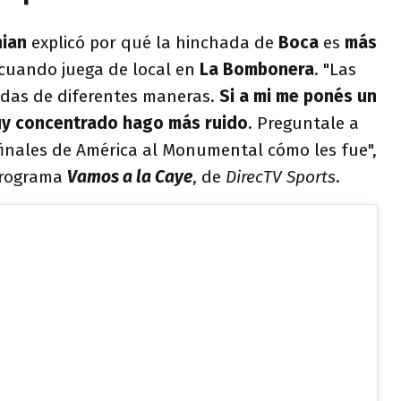
nian
explicó por qué la hinchada de
Boca
es
más
cuando juega de local en
La Bombonera
. "Las
adas de diferentes maneras.
Si a mi me ponés un
y concentrado hago más ruido
. Preguntale a
 finales de América al Monumental cómo les fue",
 programa
Vamos a la Caye
, de
DirecTV Sports
.