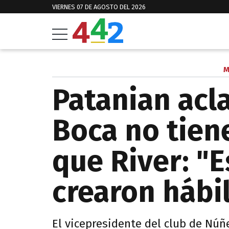
VIERNES 07 DE AGOSTO DEL 2026
M
Patanian acl
Boca no tien
que River: "
crearon hábi
El vicepresidente del club de Núñ