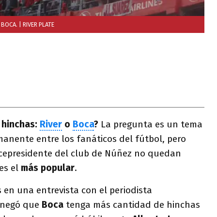
 BOCA.
| RIVER PLATE
 hinchas:
River
o
Boca
?
La pregunta es un tema
anente entre los fanáticos del fútbol, pero
vicepresidente del club de Núñez no quedan
es el
más popular
.
 en una entrevista con el periodista
 negó que
Boca
tenga más cantidad de hinchas