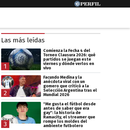
Las más leídas
Comienza la Fecha 4 del
Torneo Clausura 2026: qué
partidos se juegan este
viernes y dónde verlos en
1
vivo
Facundo Medina y la
anécdota viral con un
gomero que criticó a la
Selección Argentina tras el
2
Mundial 2026
"Me gusta el fútbol desde
antes de saber que era
gay": la historia de
Ramacity, el streamer que
rompe los moldes del
3
ambiente futbolero