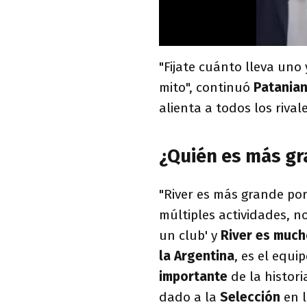
"Fijate cuánto lleva uno 
mito", continuó
Patania
alienta a todos los rival
¿Quién es más gr
"River es más grande p
múltiples actividades, no
un club' y
River es much
la Argentina
, es el equi
importante
de la histor
dado a la
Selección
en 