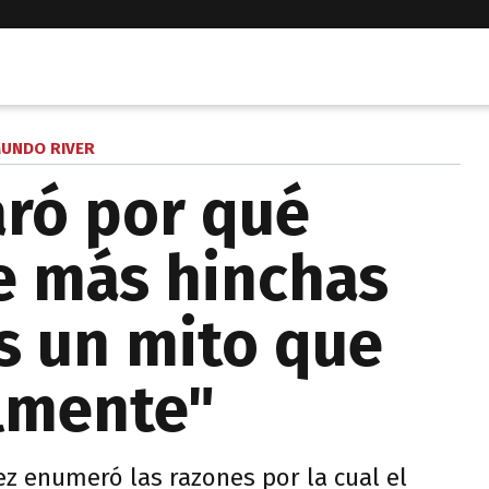
UNDO RIVER
aró por qué
e más hinchas
Es un mito que
lmente"
ez enumeró las razones por la cual el