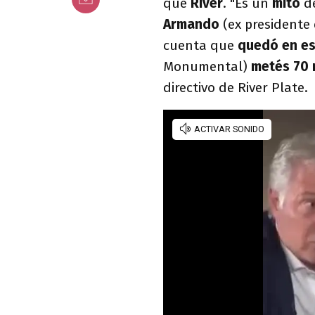
que
River
. "Es un
mito
de
Armando
(ex presidente
cuenta que
quedó en es
Monumental)
metés 70 
directivo de River Plate.