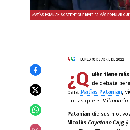
MATÍAS PATANIAN SOSTIENE QUE RIVER ES MÁS POPULAR QUE
4
4
2
LUNES 18 DE ABRIL DE 2022
¿Q
uién tiene más
de debate perm
para
Matías Patanian
, 
dudas que el
Millonario
Patanian
dio sus motivos
Nicolás
Cayetano
Cajg
ý