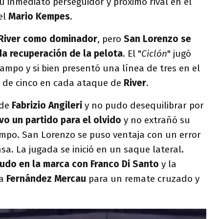
su inmediato perseguidor y próximo rival en el
el
Mario Kempes
.
River como dominador
, pero
San Lorenzo se
a recuperación de la pelota
. El "
Ciclón
" jugó
mpo y si bien presentó una línea de tres en el
a de cinco en cada ataque de
River
.
 de
Fabrizio Angileri
y no pudo desequilibrar por
vo un partido para el olvido
y no extrañó su
empo. San Lorenzo se puso ventaja con un error
sa. La jugada se inició en un saque lateral
.
pudo en la marca con Franco Di Santo
y la
 a
Fernández Mercau
para un remate cruzado y