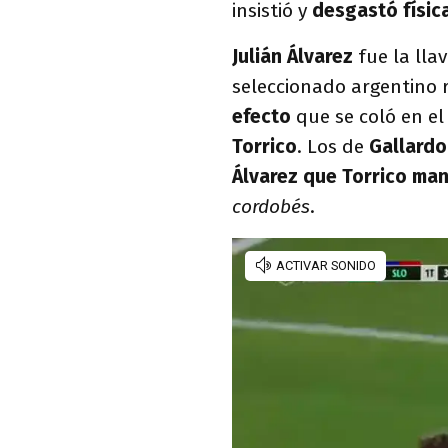
insistió y
desgastó físic
Julián Álvarez
fue la lla
seleccionado argentino r
efecto
que se coló en el
Torrico
. Los de
Gallardo
Álvarez que Torrico man
cordobés
.