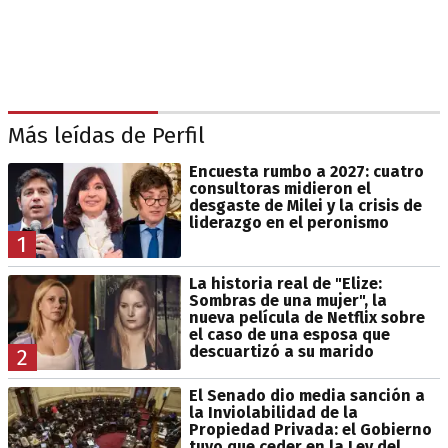
Más leídas de Perfil
Encuesta rumbo a 2027: cuatro
consultoras midieron el
desgaste de Milei y la crisis de
liderazgo en el peronismo
1
La historia real de "Elize:
Sombras de una mujer", la
nueva película de Netflix sobre
el caso de una esposa que
descuartizó a su marido
2
El Senado dio media sanción a
la Inviolabilidad de la
Propiedad Privada: el Gobierno
tuvo que ceder en la Ley del