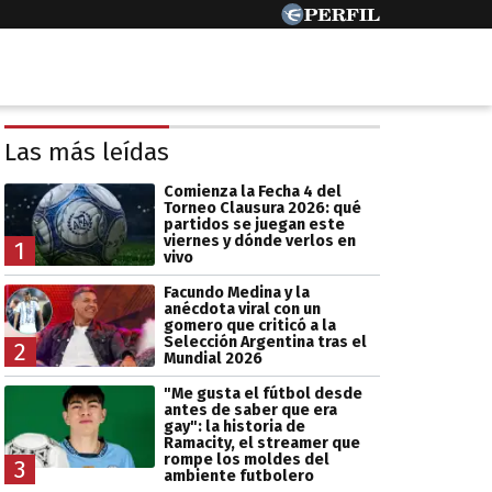
Las más leídas
Comienza la Fecha 4 del
Torneo Clausura 2026: qué
partidos se juegan este
viernes y dónde verlos en
1
vivo
Facundo Medina y la
anécdota viral con un
gomero que criticó a la
Selección Argentina tras el
2
Mundial 2026
"Me gusta el fútbol desde
antes de saber que era
gay": la historia de
Ramacity, el streamer que
rompe los moldes del
3
ambiente futbolero