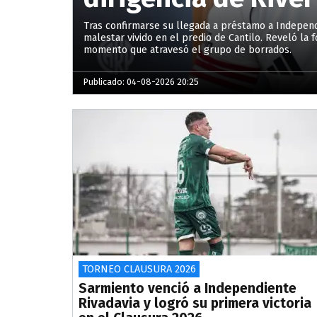
Tras confirmarse su llegada a préstamo a Independi
malestar vivido en el predio de Cantilo. Reveló la 
momento que atravesó el grupo de borrados.
Publicado: 04-08-2026 20:25
TORNEO CLAUSURA 2026
Sarmiento venció a Independiente
Rivadavia y logró su primera victoria