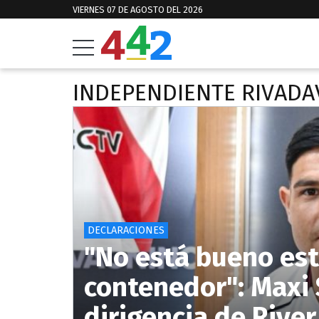
VIERNES 07 DE AGOSTO DEL 2026
INDEPENDIENTE RIVADA
DECLARACIONES
"No está bueno est
contenedor": Maxi 
dirigencia de River