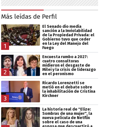
Más leídas de Perfil
El Senado dio media
sanción a la Inviolabilidad
de la Propiedad Privada: el
Gobierno tuvo que ceder
en la Ley del Manejo del
1
Fuego
Encuesta rumbo a 2027:
cuatro consultoras
midieron el desgaste de
Milei y la crisis de liderazgo
2
en el peronismo
Ricardo Lorenzetti se
metió en el debate sobre
la inhabilitación de Cristina
Kirchner
3
La historia real de "Elize:
Sombras de una mujer", la
nueva película de Netflix
sobre el caso de una
esposa que descuartizó a