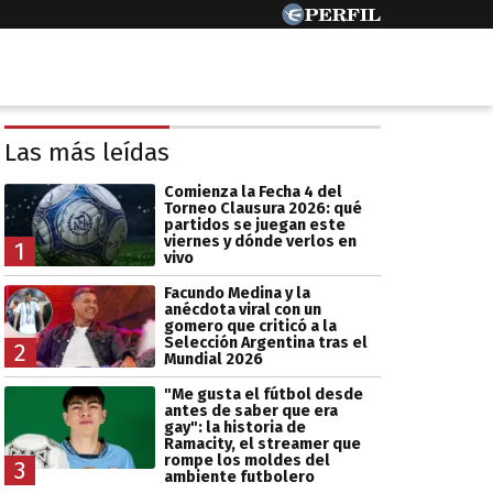
Las más leídas
Comienza la Fecha 4 del
Torneo Clausura 2026: qué
partidos se juegan este
viernes y dónde verlos en
1
vivo
Facundo Medina y la
anécdota viral con un
gomero que criticó a la
Selección Argentina tras el
2
Mundial 2026
"Me gusta el fútbol desde
antes de saber que era
gay": la historia de
Ramacity, el streamer que
rompe los moldes del
3
ambiente futbolero