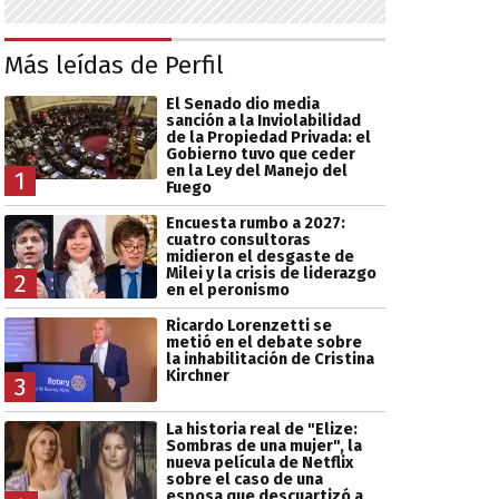
Más leídas de Perfil
El Senado dio media
sanción a la Inviolabilidad
de la Propiedad Privada: el
Gobierno tuvo que ceder
en la Ley del Manejo del
1
Fuego
Encuesta rumbo a 2027:
cuatro consultoras
midieron el desgaste de
Milei y la crisis de liderazgo
2
en el peronismo
Ricardo Lorenzetti se
metió en el debate sobre
la inhabilitación de Cristina
Kirchner
3
La historia real de "Elize:
Sombras de una mujer", la
nueva película de Netflix
sobre el caso de una
esposa que descuartizó a