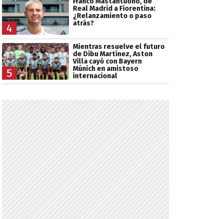
Franco Mastantuono, de
Real Madrid a Fiorentina:
¿Relanzamiento o paso
atrás?
4
Mientras resuelve el futuro
de Dibu Martínez, Aston
Villa cayó con Bayern
Múnich en amistoso
5
internacional