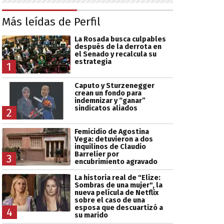
Más leídas de Perfil
La Rosada busca culpables
después de la derrota en
el Senado y recalcula su
estrategia
1
Caputo y Sturzenegger
crean un fondo para
indemnizar y “ganar”
sindicatos aliados
2
Femicidio de Agostina
Vega: detuvieron a dos
inquilinos de Claudio
Barrelier por
3
encubrimiento agravado
La historia real de "Elize:
Sombras de una mujer", la
nueva película de Netflix
sobre el caso de una
esposa que descuartizó a
4
su marido