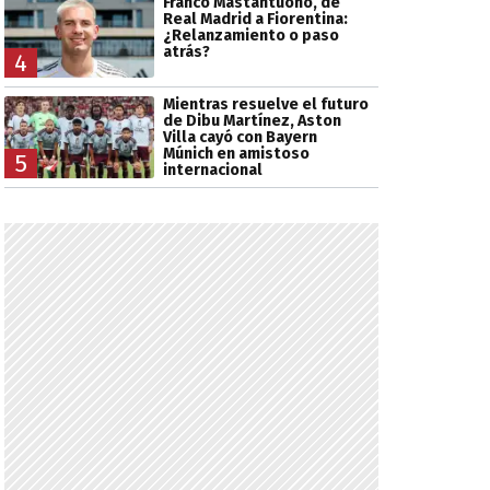
Franco Mastantuono, de
Real Madrid a Fiorentina:
¿Relanzamiento o paso
atrás?
4
Mientras resuelve el futuro
de Dibu Martínez, Aston
Villa cayó con Bayern
Múnich en amistoso
5
internacional