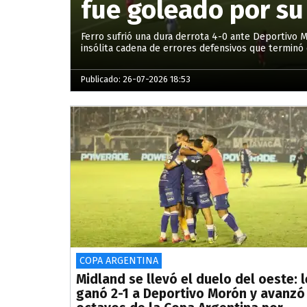
fue goleado por su
Ferro sufrió una dura derrota 4-0 ante Deportivo 
insólita cadena de errores defensivos que terminó 
Publicado: 26-07-2026 18:53
COPA ARGENTINA
Midland se llevó el duelo del oeste: l
ganó 2-1 a Deportivo Morón y avanzó