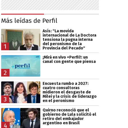
Más leídas de Perfil
Asís: "La movida
internacional de La Doctora
tensiona la pugna interna
del peronismo de la
1
Provincia del Pecado"
¡Mirá en vivo +Perfil!: un
canal con gente que piensa
2
Encuesta rumbo a 2027:
cuatro consultoras
midieron el desgaste de
Milei y la crisis de liderazgo
3
en el peronismo
Quirno reconoció que el
gobierno de Lula solicitó el
retiro del embajador
argentino en Brasil
4