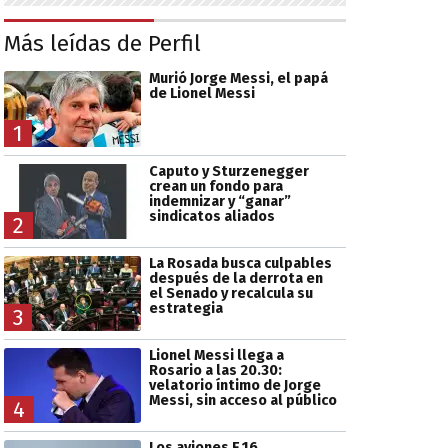
Más leídas de Perfil
Murió Jorge Messi, el papá
de Lionel Messi
1
Caputo y Sturzenegger
crean un fondo para
indemnizar y “ganar”
sindicatos aliados
2
La Rosada busca culpables
después de la derrota en
el Senado y recalcula su
estrategia
3
Lionel Messi llega a
Rosario a las 20.30:
velatorio íntimo de Jorge
Messi, sin acceso al público
4
Los aviones F 16