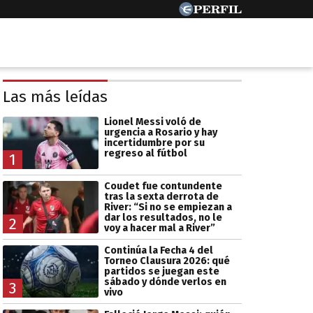
Las más leídas
Lionel Messi voló de
urgencia a Rosario y hay
incertidumbre por su
regreso al fútbol
1
Coudet fue contundente
tras la sexta derrota de
River: “Si no se empiezan a
dar los resultados, no le
2
voy a hacer mal a River”
Continúa la Fecha 4 del
Torneo Clausura 2026: qué
partidos se juegan este
sábado y dónde verlos en
3
vivo