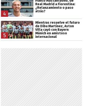
Franco Mastantuono, de
Real Madrid a Fiorentina:
¿Relanzamiento o paso
atrás?
4
Mientras resuelve el futuro
de Dibu Martínez, Aston
Villa cayó con Bayern
Múnich en amistoso
5
internacional