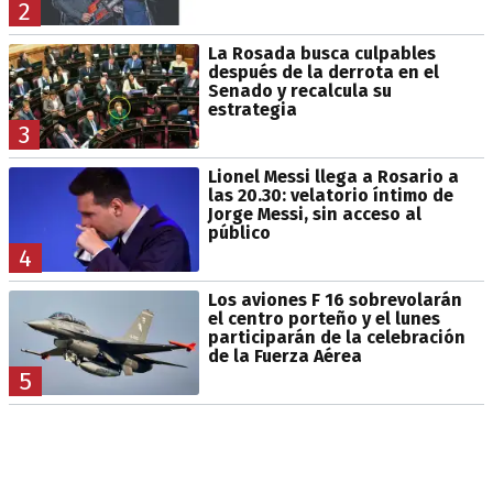
2
La Rosada busca culpables
después de la derrota en el
Senado y recalcula su
estrategia
3
Lionel Messi llega a Rosario a
las 20.30: velatorio íntimo de
Jorge Messi, sin acceso al
público
4
Los aviones F 16 sobrevolarán
el centro porteño y el lunes
participarán de la celebración
de la Fuerza Aérea
5