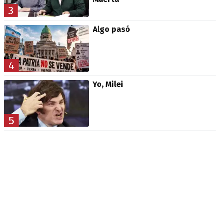
3
Algo pasó
4
Yo, Milei
5