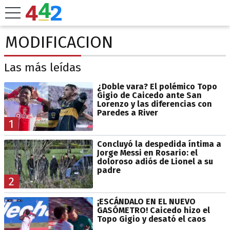
MODIFICACION
Las más leídas
¿Doble vara? El polémico Topo
Gigio de Caicedo ante San
Lorenzo y las diferencias con
Paredes a River
1
Concluyó la despedida íntima a
Jorge Messi en Rosario: el
doloroso adiós de Lionel a su
padre
2
¡ESCÁNDALO EN EL NUEVO
GASÓMETRO! Caicedo hizo el
Topo Gigio y desató el caos