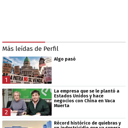
Más leídas de Perfil
Algo pasó
1
La empresa que se le plantó a
Estados Unidos y hace
negocios con China en Vaca
Muerta
2
Récord histórico de quiebras y
un industricidio que ya supera