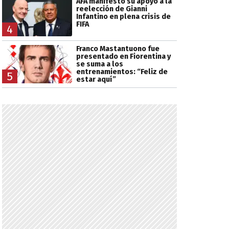
AFA manifestó su apoyo a la
reelección de Gianni
Infantino en plena crisis de
FIFA
4
Franco Mastantuono fue
presentado en Fiorentina y
se suma a los
entrenamientos: “Feliz de
5
estar aquí”