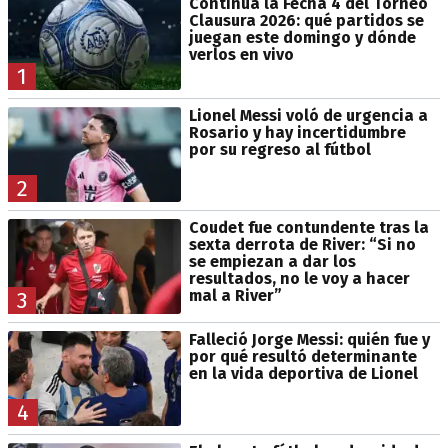
Continúa la Fecha 4 del Torneo
Clausura 2026: qué partidos se
juegan este domingo y dónde
verlos en vivo
1
Lionel Messi voló de urgencia a
Rosario y hay incertidumbre
por su regreso al fútbol
2
Coudet fue contundente tras la
sexta derrota de River: “Si no
se empiezan a dar los
resultados, no le voy a hacer
mal a River”
3
Falleció Jorge Messi: quién fue y
por qué resultó determinante
en la vida deportiva de Lionel
4