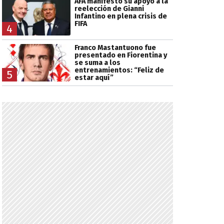
AFA manifestó su apoyo a la
reelección de Gianni
Infantino en plena crisis de
FIFA
4
Franco Mastantuono fue
presentado en Fiorentina y
se suma a los
entrenamientos: “Feliz de
5
estar aquí”