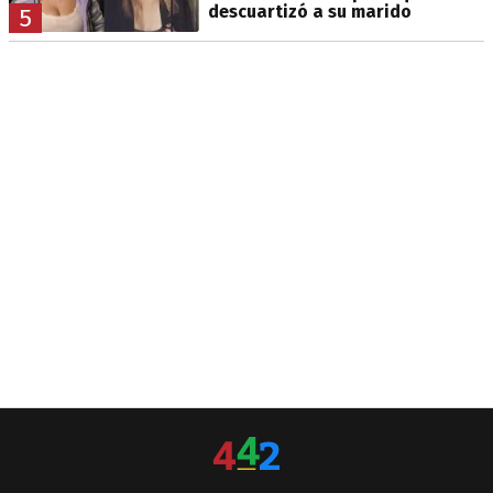
descuartizó a su marido
5