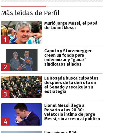
Más leídas de Perfil
Murió Jorge Messi, el papá
de Lionel Messi
1
Caputo y Sturzenegger
crean un fondo para
indemnizar y “ganar”
sindicatos aliados
2
La Rosada busca culpables
después de la derrota en
el Senado y recalcula su
estrategia
3
Lionel Messi llega a
Rosario a las 20.30:
velatorio íntimo de Jorge
Messi, sin acceso al público
4
Los aviones F 16