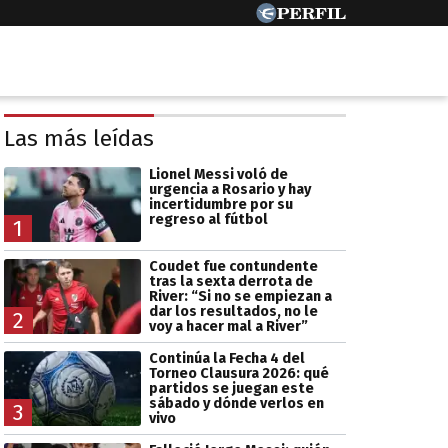
Las más leídas
Lionel Messi voló de
urgencia a Rosario y hay
incertidumbre por su
regreso al fútbol
1
Coudet fue contundente
tras la sexta derrota de
River: “Si no se empiezan a
dar los resultados, no le
2
voy a hacer mal a River”
Continúa la Fecha 4 del
Torneo Clausura 2026: qué
partidos se juegan este
sábado y dónde verlos en
3
vivo