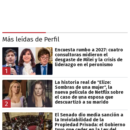
Más leídas de Perfil
Encuesta rumbo a 2027: cuatro
consultoras midieron el
desgaste de Milei y la crisis de
liderazgo en el peronismo
1
La historia real de "Elize:
Sombras de una mujer", la
nueva película de Netflix sobre
el caso de una esposa que
descuartizó a su marido
2
El Senado dio media sanción a
la Inviolabilidad de la
Propiedad Privada: el Gobierno
tuvo que ceder en la Ley del