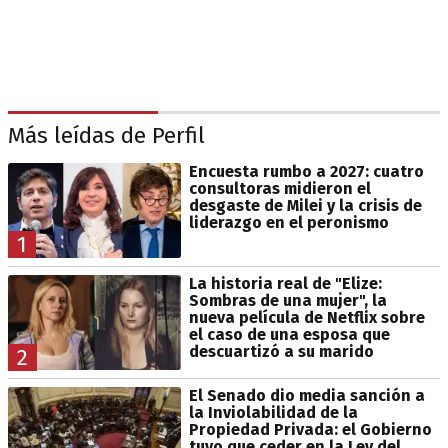
Más leídas de Perfil
Encuesta rumbo a 2027: cuatro
consultoras midieron el
desgaste de Milei y la crisis de
liderazgo en el peronismo
1
La historia real de "Elize:
Sombras de una mujer", la
nueva película de Netflix sobre
el caso de una esposa que
descuartizó a su marido
2
El Senado dio media sanción a
la Inviolabilidad de la
Propiedad Privada: el Gobierno
tuvo que ceder en la Ley del