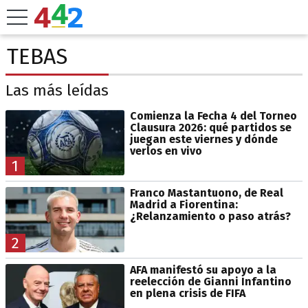
TEBAS
Las más leídas
Comienza la Fecha 4 del Torneo
Clausura 2026: qué partidos se
juegan este viernes y dónde
verlos en vivo
1
Franco Mastantuono, de Real
Madrid a Fiorentina:
¿Relanzamiento o paso atrás?
2
AFA manifestó su apoyo a la
reelección de Gianni Infantino
en plena crisis de FIFA