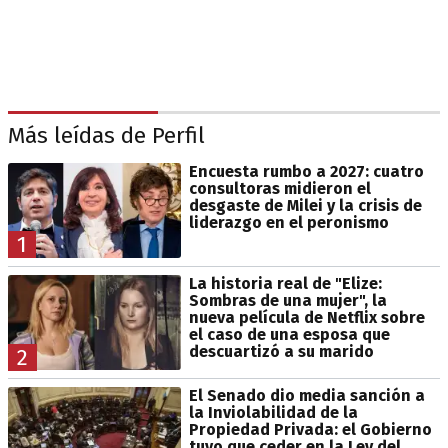
Más leídas de Perfil
Encuesta rumbo a 2027: cuatro
consultoras midieron el
desgaste de Milei y la crisis de
liderazgo en el peronismo
1
La historia real de "Elize:
Sombras de una mujer", la
nueva película de Netflix sobre
el caso de una esposa que
descuartizó a su marido
2
El Senado dio media sanción a
la Inviolabilidad de la
Propiedad Privada: el Gobierno
tuvo que ceder en la Ley del