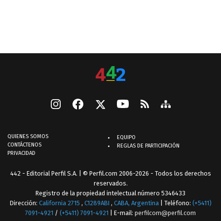
QUIENES SOMOS
EQUIPO
CONTÁCTENOS
REGLAS DE PARTICIPACIÓN
PRIVACIDAD
442 - Editorial Perfil S.A.
| © Perfil.com 2006-2026 - Todos los derechos
reservados.
Registro de la propiedad intelectual número 5346433
Dirección:
California 2715
,
C1289ABI
,
CABA, Argentina
| Teléfono:
(+5411)
7091-4921
/
(+5411) 7091-4921
| E-mail:
perfilcom@perfil.com