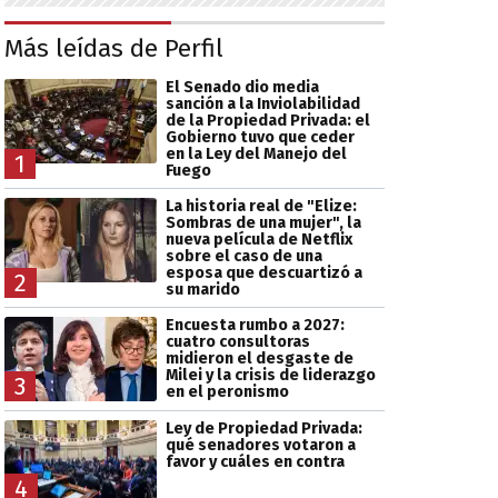
Más leídas de Perfil
El Senado dio media
sanción a la Inviolabilidad
de la Propiedad Privada: el
Gobierno tuvo que ceder
en la Ley del Manejo del
1
Fuego
La historia real de "Elize:
Sombras de una mujer", la
nueva película de Netflix
sobre el caso de una
esposa que descuartizó a
2
su marido
Encuesta rumbo a 2027:
cuatro consultoras
midieron el desgaste de
Milei y la crisis de liderazgo
3
en el peronismo
Ley de Propiedad Privada:
qué senadores votaron a
favor y cuáles en contra
4