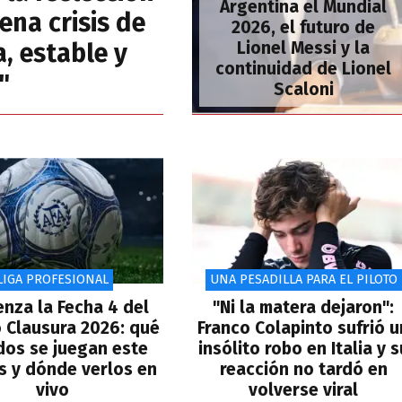
Argentina el Mundial
ena crisis de
2026, el futuro de
, estable y
Lionel Messi y la
continuidad de Lionel
"
Scaloni
LIGA PROFESIONAL
UNA PESADILLA PARA EL PILOTO
nza la Fecha 4 del
"Ni la matera dejaron":
 Clausura 2026: qué
Franco Colapinto sufrió u
dos se juegan este
insólito robo en Italia y s
s y dónde verlos en
reacción no tardó en
vivo
volverse viral