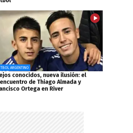
útbol”
ÚTBOL ARGENTINO
ejos conocidos, nueva ilusión: el
eencuentro de Thiago Almada y
rancisco Ortega en River