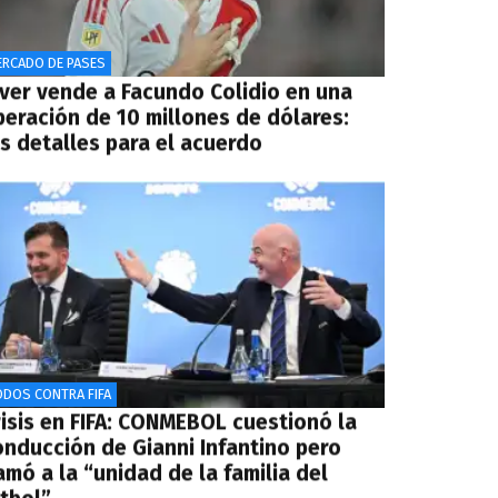
ERCADO DE PASES
iver vende a Facundo Colidio en una
peración de 10 millones de dólares:
os detalles para el acuerdo
ODOS CONTRA FIFA
risis en FIFA: CONMEBOL cuestionó la
onducción de Gianni Infantino pero
amó a la “unidad de la familia del