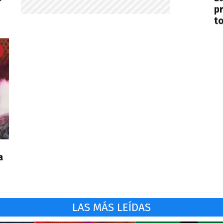
pr
t
a
LAS MÁS LEÍDAS