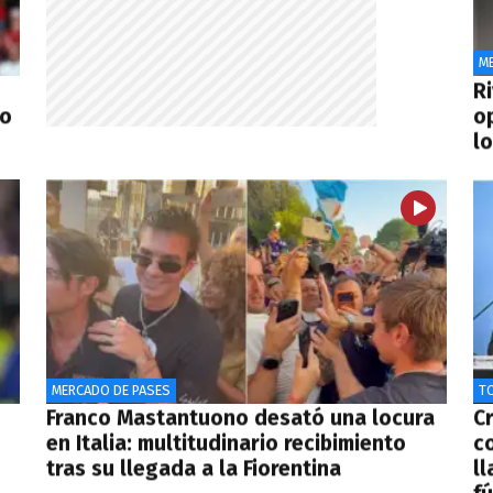
M
R
eo
o
l
MERCADO DE PASES
T
Franco Mastantuono desató una locura
C
en Italia: multitudinario recibimiento
c
tras su llegada a la Fiorentina
ll