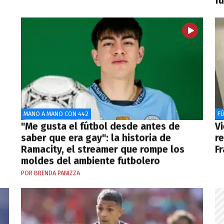
f
MANO A MANO CON 442
F
"Me gusta el fútbol desde antes de
Vi
saber que era gay": la historia de
r
Ramacity, el streamer que rompe los
F
moldes del ambiente futbolero
POR BRENDA PANIZZA