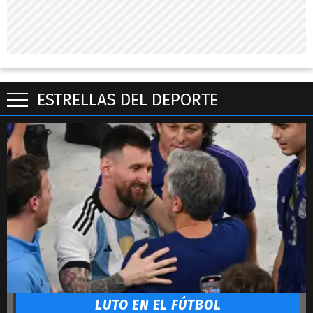
ESTRELLAS DEL DEPORTE
Estrellas del deporte
Messi
Colapinto
Dibu
Yamal
Mbappé
Alcaraz
Djokovic
Ronaldo
Lautaro
LeBron James
LUTO EN EL FÚTBOL