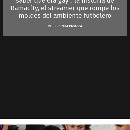
saber que era gay": la historia de
Ramacity, el streamer que rompe los
moldes del ambiente futbolero
POR BRENDA PANIZZA