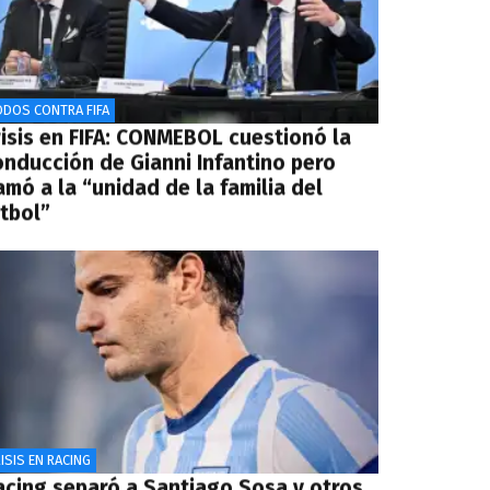
ODOS CONTRA FIFA
risis en FIFA: CONMEBOL cuestionó la
onducción de Gianni Infantino pero
amó a la “unidad de la familia del
útbol”
ISIS EN RACING
acing separó a Santiago Sosa y otros