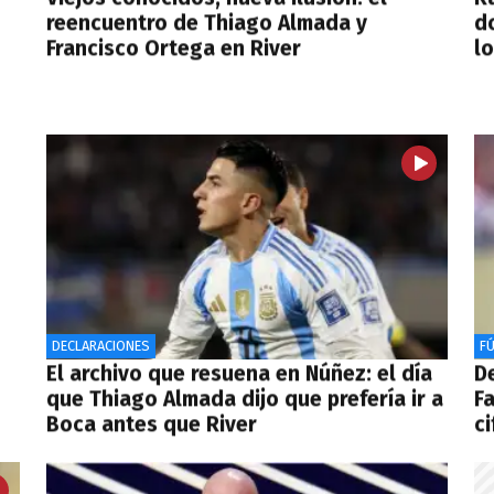
reencuentro de Thiago Almada y
do
Francisco Ortega en River
l
DECLARACIONES
F
El archivo que resuena en Núñez: el día
De
que Thiago Almada dijo que prefería ir a
F
Boca antes que River
ci