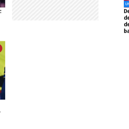
UN
:
De
d
d
ba
,