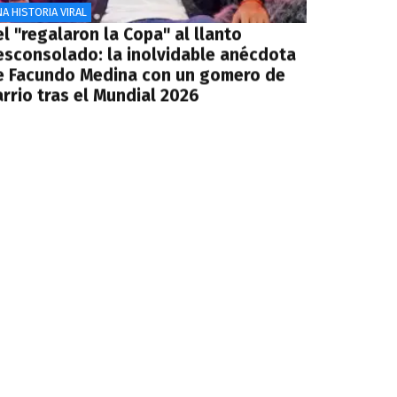
A HISTORIA VIRAL
l "regalaron la Copa" al llanto
esconsolado: la inolvidable anécdota
e Facundo Medina con un gomero de
rrio tras el Mundial 2026