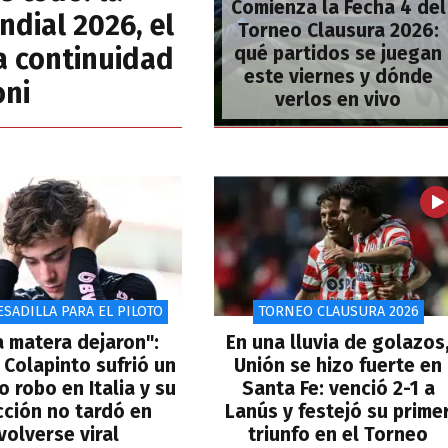
Comienza la Fecha 4 del
ndial 2026, el
Torneo Clausura 2026:
la continuidad
qué partidos se juegan
este viernes y dónde
oni
verlos en vivo
SADILLA PARA EL PILOTO
TORNEO CLAUSURA 2026
la matera dejaron":
En una lluvia de golazos
 Colapinto sufrió un
Unión se hizo fuerte en
o robo en Italia y su
Santa Fe: venció 2-1 a
cción no tardó en
Lanús y festejó su prime
volverse viral
triunfo en el Torneo