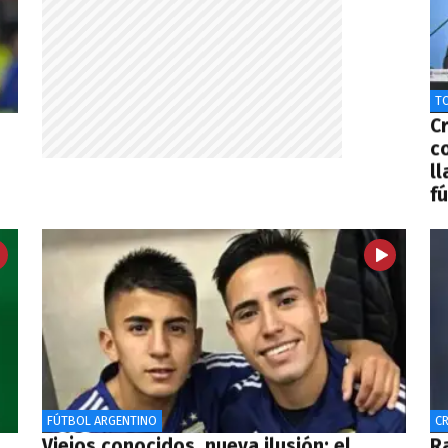
T
C
c
ll
f
FÚTBOL ARGENTINO
CR
Viejos conocidos, nueva ilusión: el
R