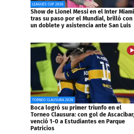
LEAGUES CUP 2026
Show de Lionel Messi en el Inter Miami
tras su paso por el Mundial, brilló con
un doblete y asistencia ante San Luis
TORNEO CLAUSURA 2026
Boca logró su primer triunfo en el
Torneo Clausura: con gol de Ascacibar
venció 1-0 a Estudiantes en Parque
Patricios