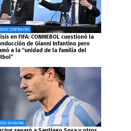
ODOS CONTRA FIFA
risis en FIFA: CONMEBOL cuestionó la
onducción de Gianni Infantino pero
amó a la “unidad de la familia del
útbol”
ISIS EN RACING
acing separó a Santiago Sosa y otros