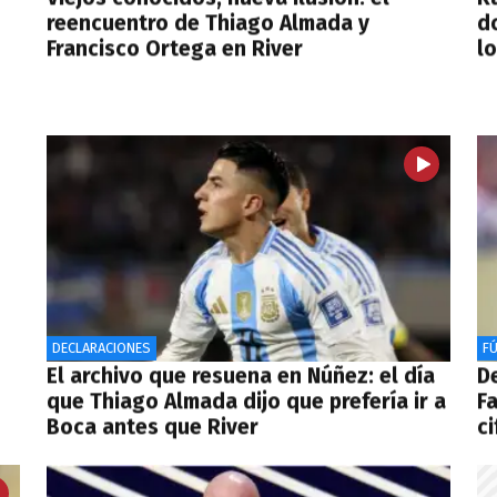
reencuentro de Thiago Almada y
do
Francisco Ortega en River
l
DECLARACIONES
F
El archivo que resuena en Núñez: el día
De
que Thiago Almada dijo que prefería ir a
F
Boca antes que River
ci