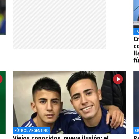
T
C
c
ll
f
FÚTBOL ARGENTINO
CR
Viejos conocidos, nueva ilusión: el
R