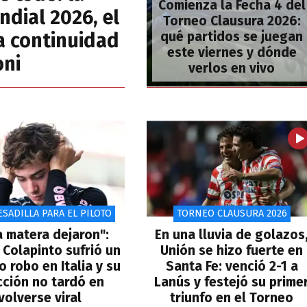
Comienza la Fecha 4 del
ndial 2026, el
Torneo Clausura 2026:
la continuidad
qué partidos se juegan
este viernes y dónde
oni
verlos en vivo
SADILLA PARA EL PILOTO
TORNEO CLAUSURA 2026
la matera dejaron":
En una lluvia de golazos
 Colapinto sufrió un
Unión se hizo fuerte en
o robo en Italia y su
Santa Fe: venció 2-1 a
cción no tardó en
Lanús y festejó su prime
volverse viral
triunfo en el Torneo