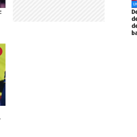
UN
:
De
d
d
ba
,