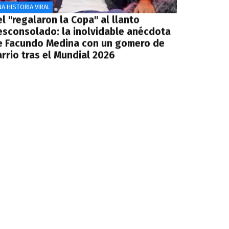
A HISTORIA VIRAL
l "regalaron la Copa" al llanto
esconsolado: la inolvidable anécdota
e Facundo Medina con un gomero de
rrio tras el Mundial 2026