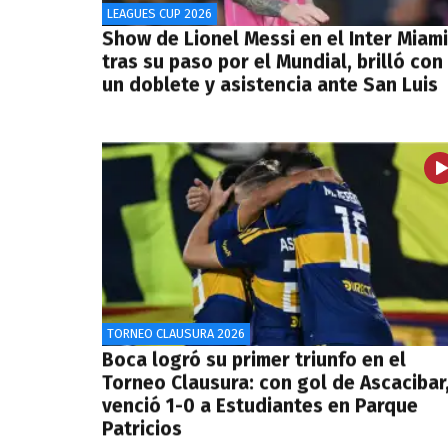
LEAGUES CUP 2026
Show de Lionel Messi en el Inter Miami
tras su paso por el Mundial, brilló con
un doblete y asistencia ante San Luis
TORNEO CLAUSURA 2026
Boca logró su primer triunfo en el
Torneo Clausura: con gol de Ascacibar
venció 1-0 a Estudiantes en Parque
Patricios