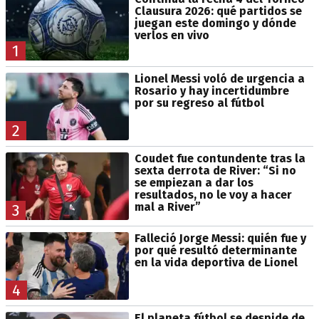
Clausura 2026: qué partidos se
juegan este domingo y dónde
verlos en vivo
1
Lionel Messi voló de urgencia a
Rosario y hay incertidumbre
por su regreso al fútbol
2
Coudet fue contundente tras la
sexta derrota de River: “Si no
se empiezan a dar los
resultados, no le voy a hacer
mal a River”
3
Falleció Jorge Messi: quién fue y
por qué resultó determinante
en la vida deportiva de Lionel
4
El planeta fútbol se despide de