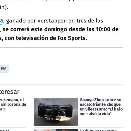
in).
ia
, ganado por Verstappen en tres de las
,
se correrá este domingo desde las 10:00 de
s, con televisación de Fox Sports.
TRIA
teresar
eutemann, el
Guanyu Zhou sobre su
sin corona de
escalofriante choque
a 1
en Silerstone: "El halo
me salvó la vida"
rrera
La durísima sanción