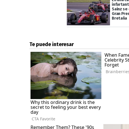
infartant
Sainz se
Gran Pre
Bretaña