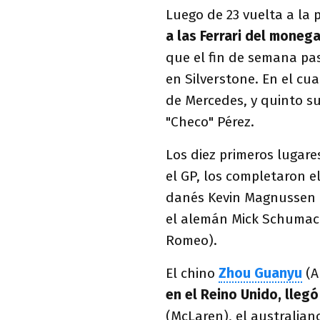
Luego de 23 vuelta a la p
a las Ferrari del moneg
que el fin de semana pas
en Silverstone. En el cua
de Mercedes, y quinto s
"Checo" Pérez.
Los diez primeros lugare
el GP, los completaron e
danés Kevin Magnussen (
el alemán Mick Schumache
Romeo).
El chino
Zhou Guanyu
(A
en el Reino Unido, llegó
(McLaren), el australian