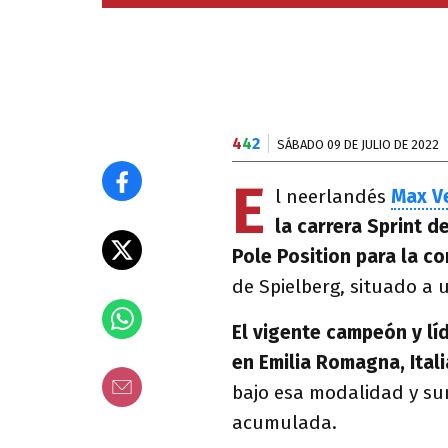
4
4
2
SÁBADO 09 DE JULIO DE 2022
E
l neerlandés
Max V
la carrera Sprint d
Pole Position para la c
de Spielberg, situado a 
El vigente campeón y líd
en Emilia Romagna, Itali
bajo esa modalidad y sum
acumulada.