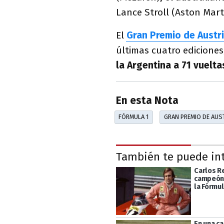
Lance Stroll (Aston Mart
El
Gran Premio de Austr
últimas cuatro ediciones
la Argentina a 71 vuelta
En esta Nota
FÓRMULA 1
GRAN PREMIO DE AUS
También te puede in
Carlos R
campeón 
la Fórmul
En una ca