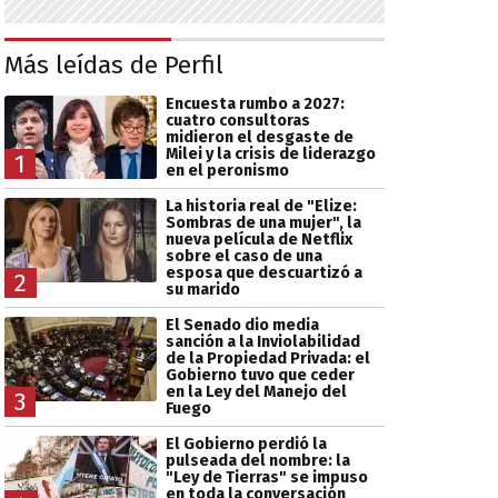
Más leídas de Perfil
Encuesta rumbo a 2027:
cuatro consultoras
midieron el desgaste de
Milei y la crisis de liderazgo
1
en el peronismo
La historia real de "Elize:
Sombras de una mujer", la
nueva película de Netflix
sobre el caso de una
esposa que descuartizó a
2
su marido
El Senado dio media
sanción a la Inviolabilidad
de la Propiedad Privada: el
Gobierno tuvo que ceder
en la Ley del Manejo del
3
Fuego
El Gobierno perdió la
pulseada del nombre: la
"Ley de Tierras" se impuso
en toda la conversación