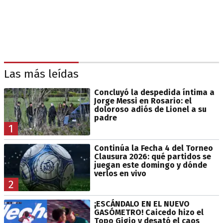
Las más leídas
Concluyó la despedida íntima a
Jorge Messi en Rosario: el
doloroso adiós de Lionel a su
padre
1
Continúa la Fecha 4 del Torneo
Clausura 2026: qué partidos se
juegan este domingo y dónde
verlos en vivo
2
¡ESCÁNDALO EN EL NUEVO
GASÓMETRO! Caicedo hizo el
Topo Gigio y desató el caos