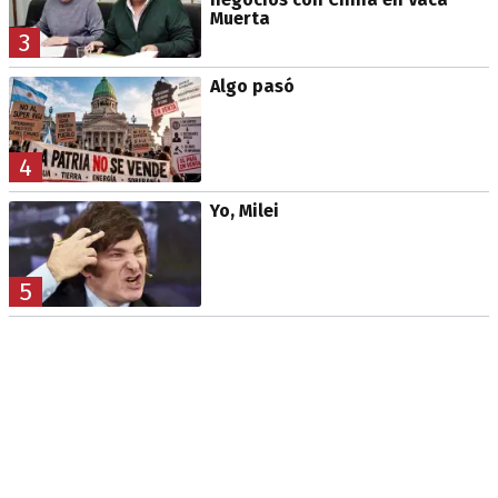
Muerta
3
Algo pasó
4
Yo, Milei
5