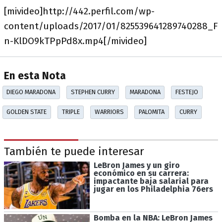
[mivideo]http://442.perfil.com/wp-
content/uploads/2017/01/825539641289740288_F
n-KlDO9kTPpPd8x.mp4[/mivideo]
En esta Nota
DIEGO MARADONA
STEPHEN CURRY
MARADONA
FESTEJO
GOLDEN STATE
TRIPLE
WARRIORS
PALOMITA
CURRY
También te puede interesar
LeBron James y un giro
económico en su carrera:
impactante baja salarial para
jugar en los Philadelphia 76ers
Bomba en la NBA: LeBron James