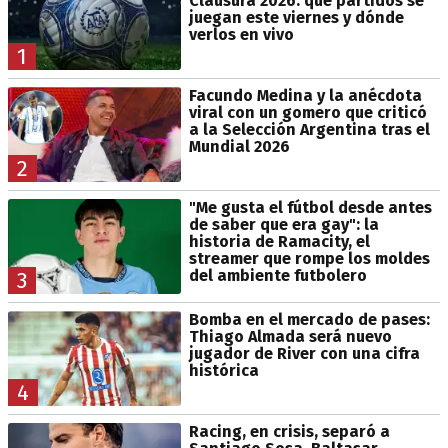
Clausura 2026: qué partidos se
juegan este viernes y dónde
verlos en vivo
1
Facundo Medina y la anécdota
viral con un gomero que criticó
a la Selección Argentina tras el
Mundial 2026
2
"Me gusta el fútbol desde antes
de saber que era gay": la
historia de Ramacity, el
streamer que rompe los moldes
del ambiente futbolero
3
Bomba en el mercado de pases:
Thiago Almada será nuevo
jugador de River con una cifra
histórica
4
Racing, en crisis, separó a