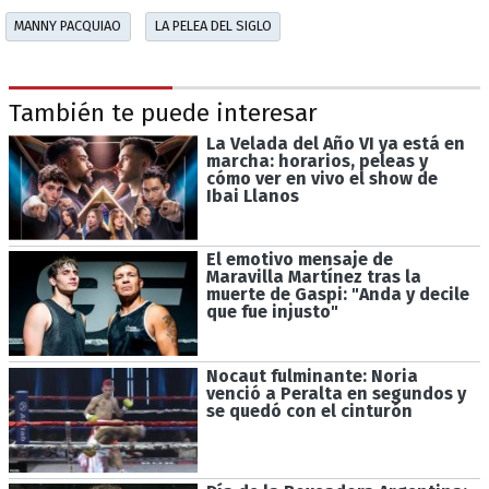
MANNY PACQUIAO
LA PELEA DEL SIGLO
También te puede interesar
La Velada del Año VI ya está en
marcha: horarios, peleas y
cómo ver en vivo el show de
Ibai Llanos
El emotivo mensaje de
Maravilla Martínez tras la
muerte de Gaspi: "Anda y decile
que fue injusto"
Nocaut fulminante: Noria
venció a Peralta en segundos y
se quedó con el cinturón