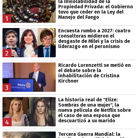
la Inviolabilidad de la
Propiedad Privada: el Gobierno
tuvo que ceder en la Ley del
Manejo del Fuego
1
Encuesta rumbo a 2027: cuatro
consultoras midieron el
desgaste de Milei y la crisis de
liderazgo en el peronismo
2
Ricardo Lorenzetti se metió en
el debate sobre la
inhabilitación de Cristina
Kirchner
3
La historia real de "Elize:
Sombras de una mujer", la
nueva película de Netflix sobre
el caso de una esposa que
descuartizó a su marido
4
Tercera Guerra Mundial: la