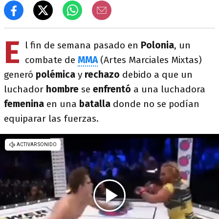
E
l fin de semana pasado en
Polonia
, un
combate de
MMA
(Artes Marciales Mixtas)
generó
polémica
y
rechazo
debido a que un
luchador
hombre
se
enfrentó
a una luchadora
femenina
en una
batalla
donde no se podían
equiparar las fuerzas.