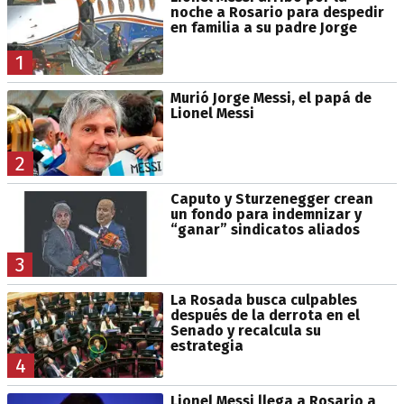
noche a Rosario para despedir
en familia a su padre Jorge
1
Murió Jorge Messi, el papá de
Lionel Messi
2
Caputo y Sturzenegger crean
un fondo para indemnizar y
“ganar” sindicatos aliados
3
La Rosada busca culpables
después de la derrota en el
Senado y recalcula su
estrategia
4
Lionel Messi llega a Rosario a