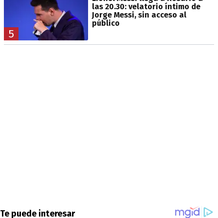
las 20.30: velatorio íntimo de
Jorge Messi, sin acceso al
público
5