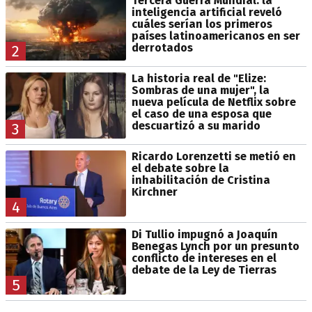
Tercera Guerra Mundial: la
inteligencia artificial reveló
cuáles serían los primeros
países latinoamericanos en ser
derrotados
2
La historia real de "Elize:
Sombras de una mujer", la
nueva película de Netflix sobre
el caso de una esposa que
descuartizó a su marido
3
Ricardo Lorenzetti se metió en
el debate sobre la
inhabilitación de Cristina
Kirchner
4
Di Tullio impugnó a Joaquín
Benegas Lynch por un presunto
conflicto de intereses en el
debate de la Ley de Tierras
5