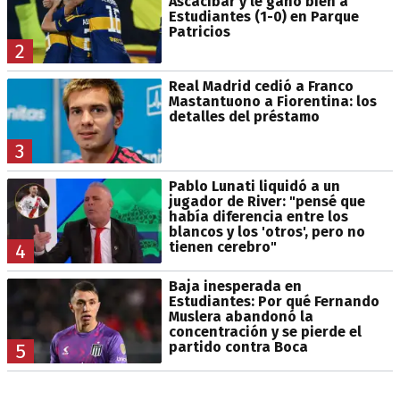
Ascacibar y le ganó bien a
Estudiantes (1-0) en Parque
Patricios
2
Real Madrid cedió a Franco
Mastantuono a Fiorentina: los
detalles del préstamo
3
Pablo Lunati liquidó a un
jugador de River: "pensé que
había diferencia entre los
blancos y los 'otros', pero no
tienen cerebro"
4
Baja inesperada en
Estudiantes: Por qué Fernando
Muslera abandonó la
concentración y se pierde el
partido contra Boca
5